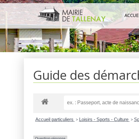
Aller
au
ACCUE
contenu
Guide des démarc
Accueil particuliers
>
Loisirs - Sports - Culture
>
Sp
Question-réponse