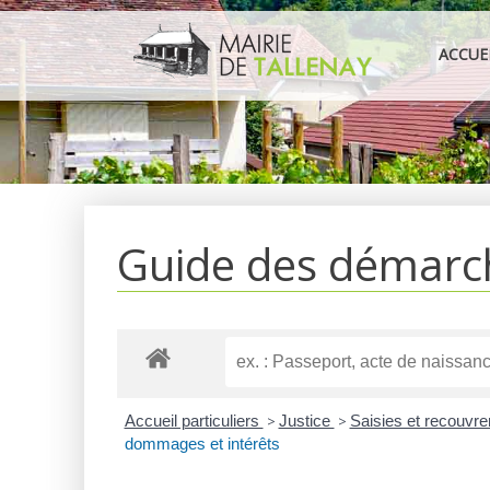
Aller
au
ACCUE
contenu
Guide des démarc
Accueil particuliers
>
Justice
>
Saisies et recouvr
dommages et intérêts