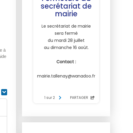
e à
aide
r