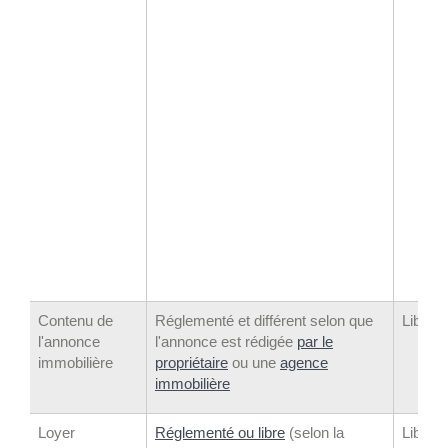
au
répe
Sir
obte
num
SI
dan
cert
cas
Ser
imp
ent
(SI
Contenu de
Réglementé et différent selon que
Libre
l'annonce
l'annonce est rédigée
par le
immobilière
propriétaire
ou une
agence
immobilière
Loyer
Réglementé ou libre
(selon la
Libre