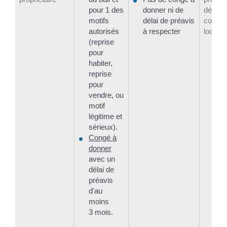
pour 1 des
donner ni de
définir
motifs
délai de préavis
contrat
autorisés
à respecter
locatio
(reprise
pour
habiter,
reprise
pour
vendre, ou
motif
légitime et
sérieux).
Congé à
donner
avec un
délai de
préavis
d'au
moins
3 mois.