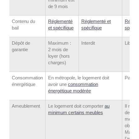
de 9 mois
Contenu du
Réglementé
Réglementé et
Réglem
bail
et spécifique
spécifique
spécif
Dépôt de
Maximum :
Interdit
Libre
garantie
2 mois de
loyer (hors
charges)
Consommation
En métropole, le logement doit
Pas de 
énergétique
avoir une
consommation
énergétique modérée
Ameublement
Le logement doit comporter
au
Il n'ex
minimum certains meubles
de list
meubl
obligat
Mais
l'ameu