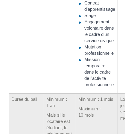
Contrat
d'apprentissage
Stage
Engagement
volontaire dans
le cadre d'un
service civique
Mutation
professionnelle
Mission
temporaire
dans le cadre
de l'activité
professionnelle
Durée du bail
Minimum :
Minimum : 1 mois
Locatio
1 an
journée
Maximum :
semain
Mais si le
10 mois
mois
locataire est
étudiant, le
minimum est