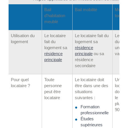
Bail
Bail mobilité
Meublé
d'habitation
touris
meublé
Utilisation du
Le locataire
Le locataire fait du
Le loca
logement
fait du
logement sa
du log
logement sa
résidence
une loc
résidence
principale
ou sa
vacan
principale
résidence
secondaire
Pour quel
Toute
Le locataire doit
Un m
locataire ?
personne
être dans une des
locatai
peut être
situations
doit pa
locataire
suivantes :
le log
plus d
Formation
90 jour
professionnelle
Études
supérieures