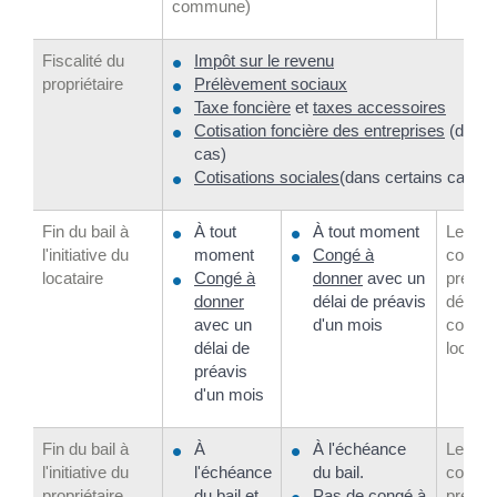
commune)
Fiscalité du
Impôt sur le revenu
propriétaire
Prélèvement sociaux
Taxe foncière
et
taxes accessoires
Cotisation foncière des entreprises
(dans 
cas)
Cotisations sociales
(dans certains cas)
Fin du bail à
À tout
À tout moment
Les rè
l'initiative du
moment
Congé à
congé 
locataire
Congé à
donner
avec un
préavis
donner
délai de préavis
définir
avec un
d'un mois
contrat
délai de
locatio
préavis
d'un mois
Fin du bail à
À
À l'échéance
Les rè
l'initiative du
l'échéance
du bail.
congé 
propriétaire
du bail et
Pas de congé à
préavis