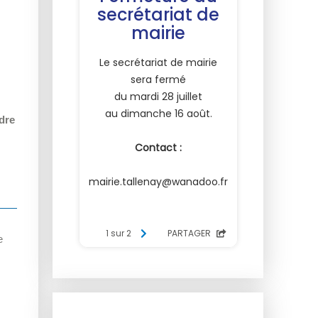
ndre
e