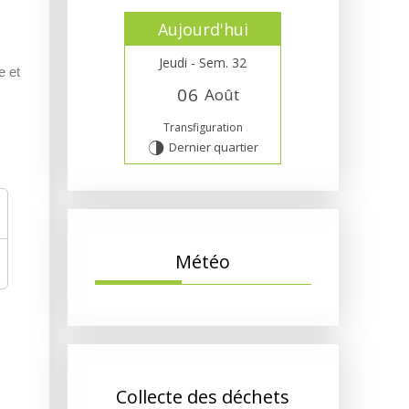
Aujourd'hui
Jeudi - Sem. 32
e et
0
6
Août
Transfiguration
Dernier quartier
T
Météo
Collecte des déchets