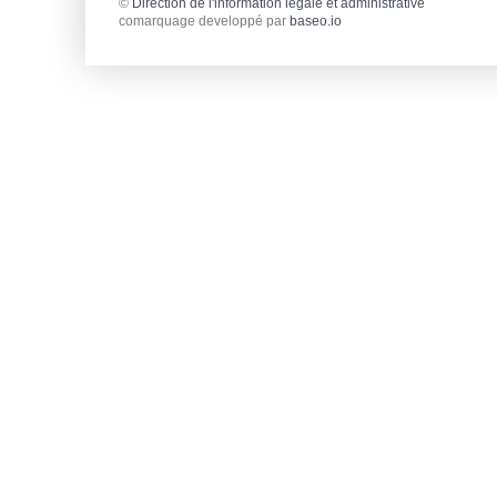
©
Direction de l'information légale et administrative
comarquage developpé par
baseo.io