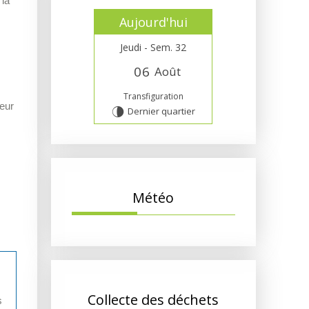
 la
Aujourd'hui
Jeudi - Sem. 32
0
6
Août
Transfiguration
jeur
Dernier quartier
U
Météo
Collecte des déchets
s