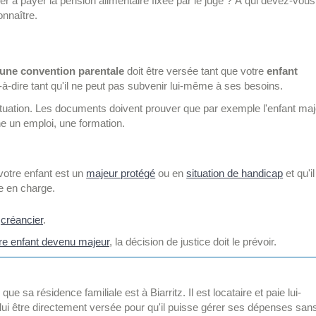
 à payer la pension alimentaire fixée par le juge ? À qui devez-vous
nnaître.
 une convention parentale
doit être versée tant que votre
enfant
t-à-dire tant qu'il ne peut pas subvenir lui-même à ses besoins.
a situation. Les documents doivent prouver que par exemple l'enfant ma
che un emploi, une formation.
votre enfant est un
majeur protégé
ou en
situation de handicap
et qu'il
e en charge.
t
créancier
.
re enfant devenu majeur
, la décision de justice doit le prévoir.
 sa résidence familiale est à Biarritz. Il est locataire et paie lui-
ui être directement versée pour qu'il puisse gérer ses dépenses san