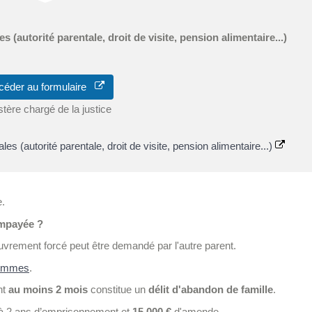
 (autorité parentale, droit de visite, pension alimentaire...)
céder au formulaire
stère chargé de la justice
es (autorité parentale, droit de visite, pension alimentaire...)
e.
impayée ?
uvrement forcé peut être demandé par l'autre parent.
 sommes
.
nt
au moins 2 mois
constitue un
délit d'abandon de famille
.
u'à 2 ans d’emprisonnement et
15 000 €
d'amende.