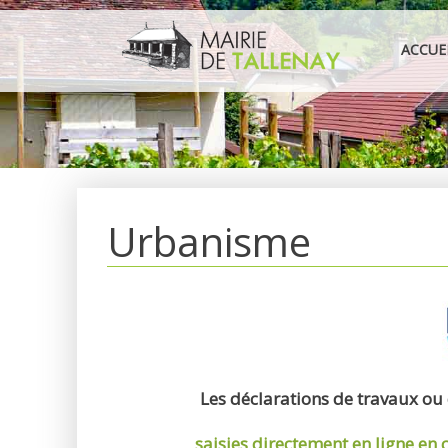
Aller
au
ACCUE
contenu
Urbanisme
Les déclarations de travaux ou
saisies directement en ligne
en 