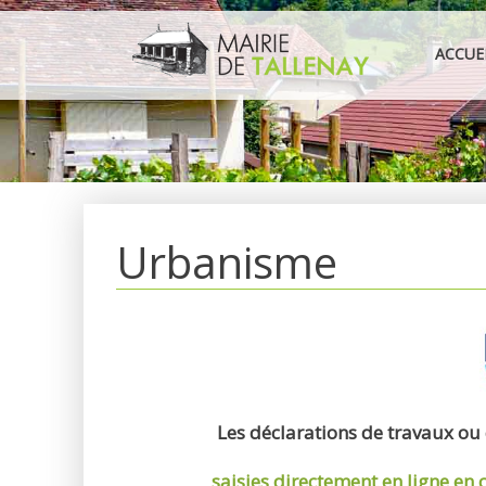
Aller
au
ACCUE
contenu
Urbanisme
Les déclarations de travaux ou
saisies directement en ligne
en 