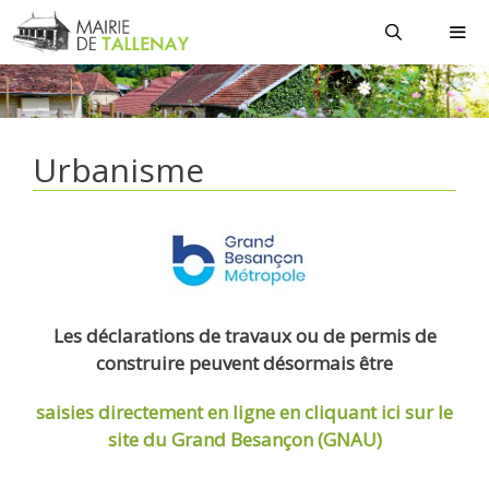
Aller
au
contenu
MEN
Urbanisme
Les déclarations de travaux ou de permis de
construire peuvent désormais être
saisies directement en ligne
en cliquant ici sur le
site du Grand Besançon (GNAU)