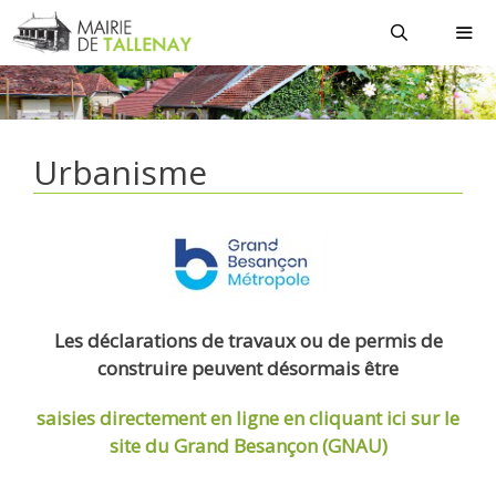
Aller
au
contenu
MEN
Urbanisme
Les déclarations de travaux ou de permis de
construire peuvent désormais être
saisies directement en ligne
en cliquant ici sur le
site du Grand Besançon (GNAU)