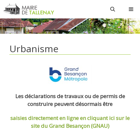
Aller
au
contenu
MEN
Urbanisme
Les déclarations de travaux ou de permis de
construire peuvent désormais être
saisies directement en ligne
en cliquant ici sur le
site du Grand Besançon (GNAU)