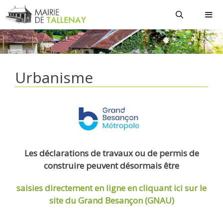
Aller
au
contenu
MEN
Urbanisme
Les déclarations de travaux ou de permis de
construire peuvent désormais être
saisies directement en ligne
en cliquant ici sur le
site du Grand Besançon (GNAU)