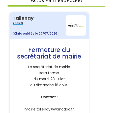
Actus PanneauPocket