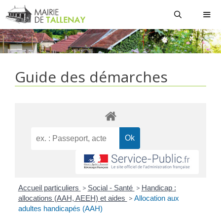
Aller
au
contenu
MEN
Guide des démarches
Accueil particuliers
>
Social - Santé
>
Handicap :
allocations (AAH, AEEH) et aides
>
Allocation aux
adultes handicapés (AAH)