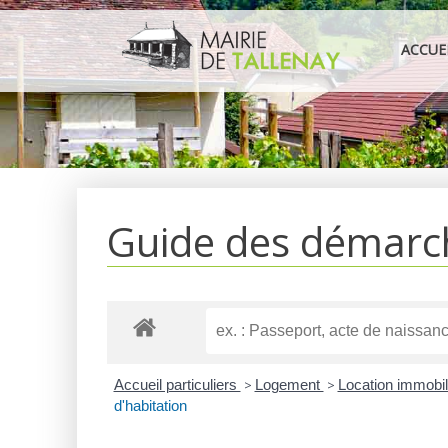
Aller
au
ACCUE
contenu
Guide des démarc
Accueil particuliers
>
Logement
>
Location immobili
d'habitation