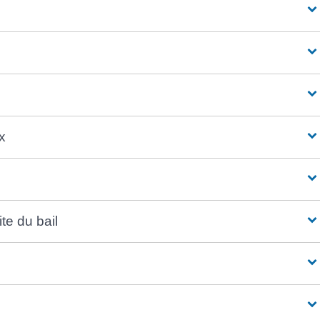
x
te du bail