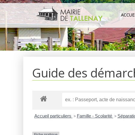
Aller
au
ACCUE
contenu
Guide des démarc
Accueil particuliers
>
Famille - Scolarité
>
Séparati
Fiche pratique