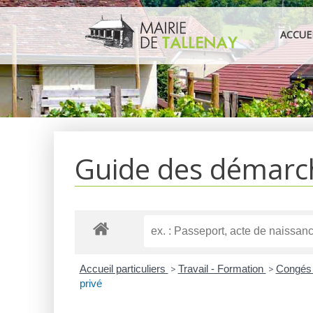
Aller
au
ACCUE
contenu
Guide des démarc
Accueil particuliers
>
Travail - Formation
>
Congés 
privé