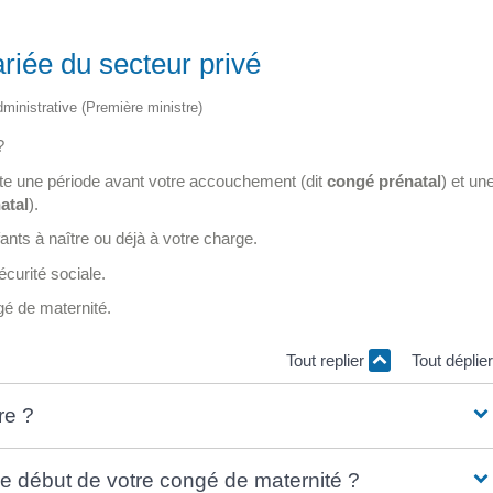
riée du secteur privé
administrative (Première ministre)
?
te une période avant votre accouchement (dit
congé prénatal
) et un
atal
).
nts à naître ou déjà à votre charge.
curité sociale.
é de maternité.
Tout replier
Tout déplie
re ?
de début de votre congé de maternité ?