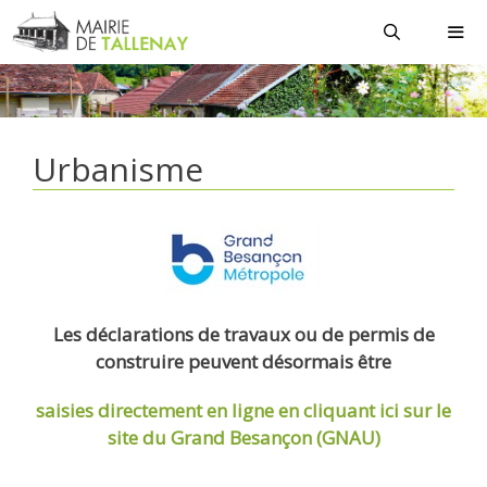
Aller
au
contenu
MEN
Urbanisme
Les déclarations de travaux ou de permis de
construire peuvent désormais être
saisies directement en ligne
en cliquant ici sur le
site du Grand Besançon (GNAU)