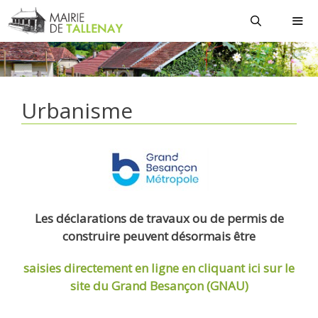
Aller
au
contenu
MEN
Urbanisme
Les déclarations de travaux ou de permis de
construire peuvent désormais être
saisies directement en ligne
en cliquant ici sur le
site du Grand Besançon (GNAU)