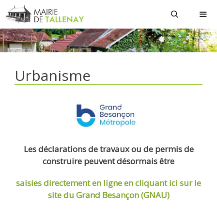
Aller
au
contenu
MEN
Urbanisme
Les déclarations de travaux ou de permis de
construire peuvent désormais être
saisies directement en ligne
en cliquant ici sur le
site du Grand Besançon (GNAU)