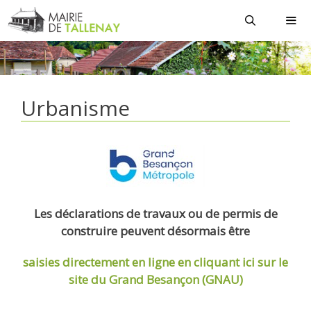
Aller
au
contenu
MEN
Urbanisme
Les déclarations de travaux ou de permis de
construire peuvent désormais être
saisies directement en ligne
en cliquant ici sur le
site du Grand Besançon (GNAU)