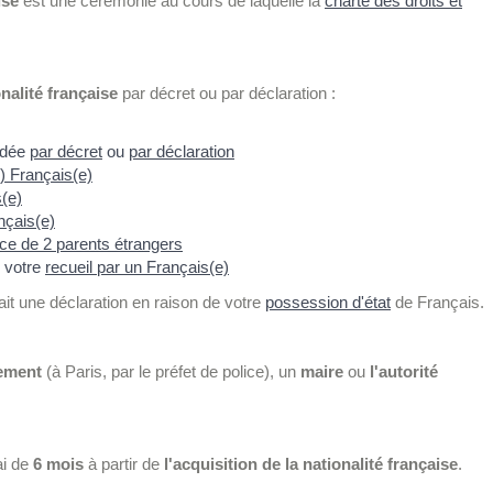
ise
est une cérémonie au cours de laquelle la
charte des droits et
nalité française
par décret ou par déclaration :
ordée
par décret
ou
par déclaration
) Français(e)
s(e)
nçais(e)
ce de 2 parents étrangers
 votre
recueil par un Français(e)
it une déclaration en raison de votre
possession d'état
de Français.
tement
(à Paris, par le préfet de police), un
maire
ou
l'autorité
ai de
6 mois
à partir de
l'acquisition de la nationalité française
.