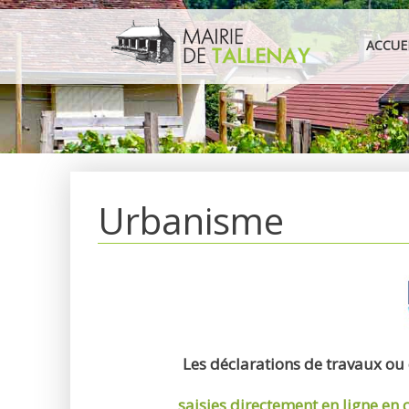
Aller
au
ACCUE
contenu
Urbanisme
Les déclarations de travaux ou
saisies directement en ligne
en 