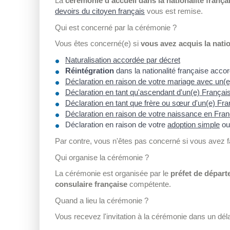
La
cérémonie d'accueil dans la nationalité frança
devoirs du citoyen français
vous est remise.
Qui est concerné par la cérémonie ?
Vous êtes concerné(e) si
vous avez acquis la natio
Naturalisation accordée par décret
Réintégration
dans la nationalité française acc
Déclaration en raison de votre mariage avec un(e
Déclaration en tant qu'ascendant d'un(e) Françai
Déclaration en tant que frère ou sœur d'un(e) Fra
Déclaration en raison de votre naissance en Fran
Déclaration en raison de votre
adoption simple
ou
Par contre, vous n'êtes pas concerné si vous avez fa
Qui organise la cérémonie ?
La cérémonie est organisée par le
préfet de dépar
consulaire française
compétente.
Quand a lieu la cérémonie ?
Vous recevez l'invitation à la cérémonie dans un dél