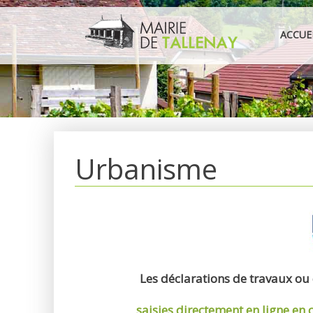
Aller
au
ACCUE
contenu
Urbanisme
Les déclarations de travaux ou
saisies directement en ligne
en 