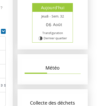
Aujourd'hui
 ?
Jeudi - Sem. 32
0
6
Août
r
Transfiguration
Dernier quartier
U
Météo
é de son absence ?
Collecte des déchets