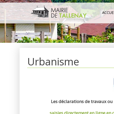
Aller
au
ACCUE
contenu
Urbanisme
Les déclarations de travaux ou
saisies directement en ligne
en 