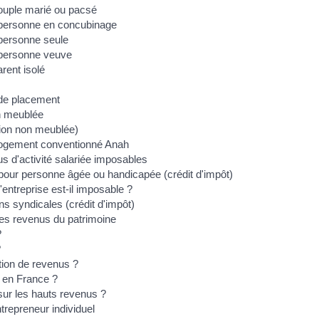
 couple marié ou pacsé
e personne en concubinage
 personne seule
e personne veuve
arent isolé
 de placement
on meublée
tion non meublée)
 logement conventionné Anah
us d'activité salariée imposables
pour personne âgée ou handicapée (crédit d'impôt)
entreprise est-il imposable ?
ns syndicales (crédit d'impôt)
es revenus du patrimoine
?
?
ation de revenus ?
r en France ?
 sur les hauts revenus ?
entrepreneur individuel