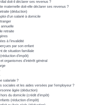
ial doit-il déclarer ses revenus ?
e maternelle doit-elle déclarer ses revenus ?
etraite (déduction)
ploi d'un salarié à domicile
étranger
 annuelle
e retraite
agères
es à l'invalidité
perçues par son enfant
 de situation familiale
 (réduction d'impôt)
et organismes d'intérêt général
arge
e
e
e salariale ?
des sociales et les aides versées par l'employeur ?
personne âgée (déduction)
 hors du domicile (crédit d'impôt)
enfants (réduction d'impôt)
rfait ou frais réels (déduction)