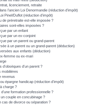
trat, licenciement, retraite
 dans l'ancien Loi Denormandie (réduction d'impôt)
oi Pinel/Duflot (réduction d'impôt)
 de préretraite est-elle imposée ?
aires sont-elles imposées ?
rçue par un enfant
rçue par un ex-conjoint
rçue par un parent ou grand-parent
rsée à un parent ou un grand-parent (déduction)
 versées aux enfants (déduction)
 ex-femme ou ex-mari
arge
is d'obsèques d'un parent ?
s mobilières
de revenus
 ou épargne handicap (réduction d'impôt)
 à charge ?
s d'une formation professionnelle ?
ur un couple en concubinage ?
en cas de divorce ou séparation ?