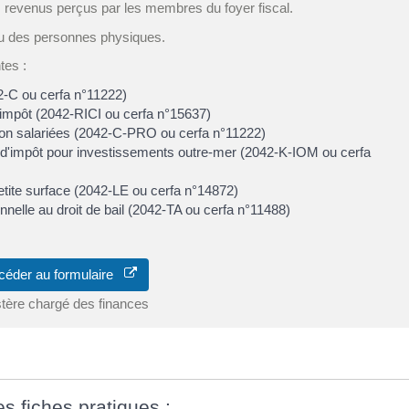
s revenus perçus par les membres du foyer fiscal.
enu des personnes physiques.
tes :
2-C ou cerfa n°11222)
d'impôt (2042-RICI ou cerfa n°15637)
on salariées (2042-C-PRO ou cerfa n°11222)
ns d'impôt pour investissements outre-mer (2042-K-IOM ou cerfa
etite surface (2042-LE ou cerfa n°14872)
elle au droit de bail (2042-TA ou cerfa n°11488)
céder au formulaire
stère chargé des finances
es fiches pratiques :